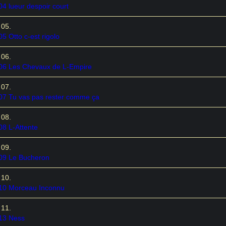
04 lueur despoir court
05 Otto c-est rigolo
06 Les Chevaux de L-Empire
07 Tu vas pas rester comme ça
08 L-Attente
09 Le Bucheron
10 Morceau Inconnu
13 Ness